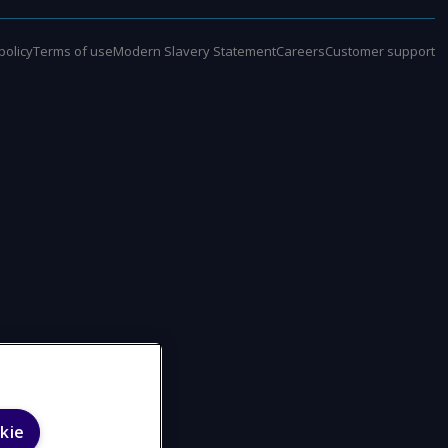
policy
Terms of use
Modern Slavery Statement
Careers
Customer support
kie