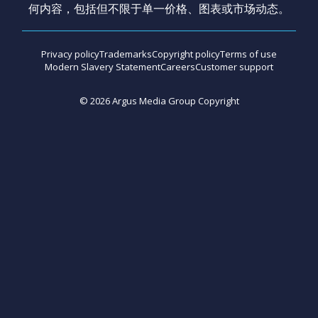
何内容，包括但不限于单一价格、图表或市场动态。
Privacy policy
Trademarks
Copyright policy
Terms of use
Modern Slavery Statement
Careers
Customer support
©
2026
Argus Media Group Copyright