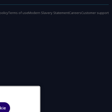
policy
Terms of use
Modern Slavery Statement
Careers
Customer support
kie