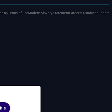
policy
Terms of use
Modern Slavery Statement
Careers
Customer support
kie