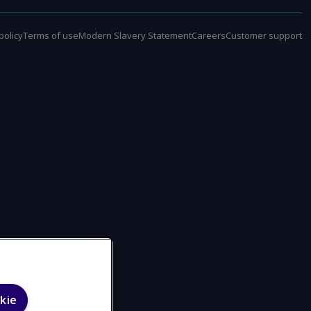
policy
Terms of use
Modern Slavery Statement
Careers
Customer support
kie