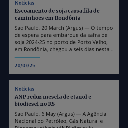
Notícias
Escoamento de soja causa fila de
caminhões em Rondônia
Sao Paulo, 20 March (Argus) — O tempo
de espera para embarque da safra de
soja 2024-25 no porto de Porto Velho,
em Rondônia, chegou a seis dias nesta
semana, de acordo com a Associação
dos Produtores de Soja do estado
20/03/25
(Aprosoja-RO). A falta de infraestrutura
portuária e de armazenagem nas
fazendas, aliada ao pico da colheita da
Notícias
oleaginosa nas últimas semanas,
ANP reduz mescla de etanol e
aumentou a fila de caminhões para o
biodiesel no RS
escoamento das cargas no porto de
Porto Velho. "Tivemos uma fila de até
Sao Paulo, 6 May (Argus) — A Agência
1.200 caminhões no pátio de triagem de
Nacional do Petróleo, Gás Natural e
Porto Velho, por onde é escoada toda a