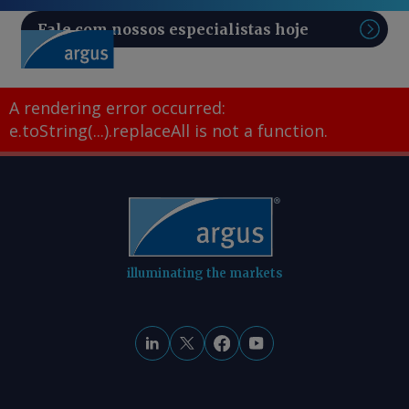
Fale com nossos especialistas hoje
Pesq
A rendering error occurred:
e.toString(...).replaceAll is not a function
.
illuminating the markets