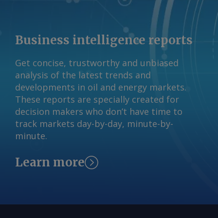
Mato Grosso foi plantada durante o
mesmo período. Isso gera preocupação
entre participantes de mercado quanto
Business intelligence reports
à alta concorrência pelo transporte nos
corredores de exportação e à
Get concise, trustworthy and unbiased
disponibilidade de veículos, resultando
analysis of the latest trends and
em um gargalo logístico, já que a
developments in oil and energy markets.
colheita dessas áreas também precisa
These reports are specially created for
ocorrer simultaneamente. As questões
decision makers who don’t have time to
climáticas continuam sendo uma
track markets day-by-day, minute-by-
preocupação. O acúmulo de chuvas em
minute.
Mato Grosso durante novembro
reduziu o estresse hídrico e favoreceu o
Learn more
desenvolvimento das lavouras. No
entanto, as chuvas permaneceram
irregulares em outras regiões, situação
que pode prejudicar a produtividade no
estado. Isso também pode afetar o