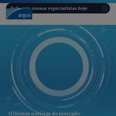
Fale com nossos especialistas hoje
Pesq
Últimas notícias do mercado