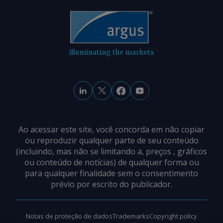
período de plantio do milho e sua
colheita no segundo semestre de 2026.
Embora o Brasil espere uma produção
significativa de milho, o mercado
interno tem absorvido a maior parte do
illuminating the markets
volume do grão, superando as
exportações. Isso deve resultar em
menores níveis de frete de grãos
durante o período, com boa parte da
produção destinada à demanda da
indústria brasileira. A produção de
Ao acessar este site, você concorda em não copiar
etanol de milho no Brasil deverá
ou reproduzir qualquer parte de seu conteúdo
(incluindo, mas não se limitando a, preços , gráficos
totalizar 8,7 bilhões de litros (l) no ciclo
ou conteúdo de notícias) de qualquer forma ou
2025-26, aumento de 11pc em
para qualquer finalidade sem o consentimento
comparação com os 7,8 bilhões de l
prévio por escrito do publicador.
produzidos no ciclo anterior. A Conab
estima que 1t de milho pode produzir
cerca de 400l de etanol, o que significa
Notas de proteção de dados
Trademarks
Copyright policy