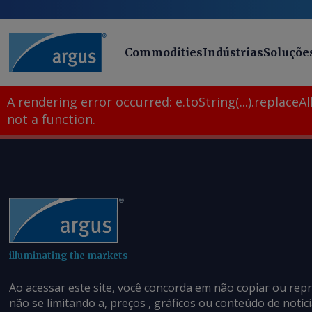
Commodities
Indústrias
Soluçõe
A rendering error occurred:
e.toString(...).replaceAll
not a function
.
illuminating the markets
Ao acessar este site, você concorda em não copiar ou rep
não se limitando a, preços , gráficos ou conteúdo de notí