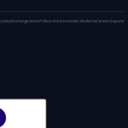
 policy
Exchange terms
Política Anti-Escravidão Moderna
Careers
Suporte