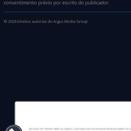
consentimento prévio por escrito do publicador.
©
2026
Direitos autorais do Argus Media Group
Ao clicar em "Aceitar todos os cookies", concorda com o armazenamento de cookies no s