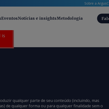
Sobre a Argus
C
s
Eventos
Notícias e insights
Metodologia
Fal
 is
roduzir qualquer parte de seu conteúdo (incluindo, mas
cias) de qualquer forma ou para qualquer finalidade sem o