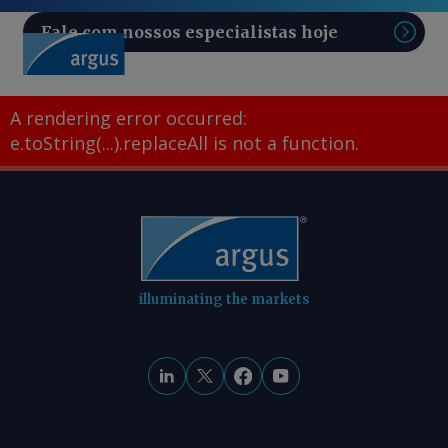
Fale com nossos especialistas hoje
Pesq
A rendering error occurred:
e.toString(...).replaceAll is not a function
.
illuminating the markets