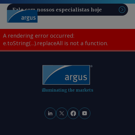
Fale com nossos especialistas hoje
Pesq
A rendering error occurred:
e.toString(...).replaceAll is not a function
.
illuminating the markets