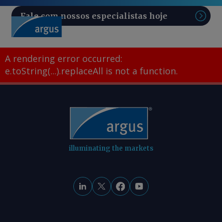
Fale com nossos especialistas hoje
Pesq
A rendering error occurred:
e.toString(...).replaceAll is not a function
.
illuminating the markets