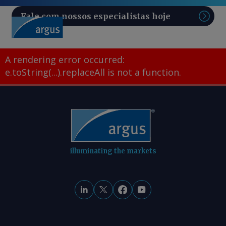
Fale com nossos especialistas hoje
Pesq
A rendering error occurred:
e.toString(...).replaceAll is not a function
.
illuminating the markets