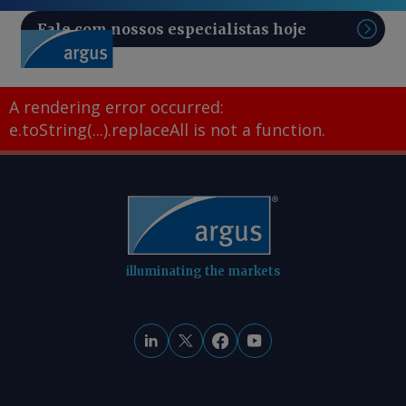
Fale com nossos especialistas hoje
Pesq
A rendering error occurred:
e.toString(...).replaceAll is not a function
.
illuminating the markets