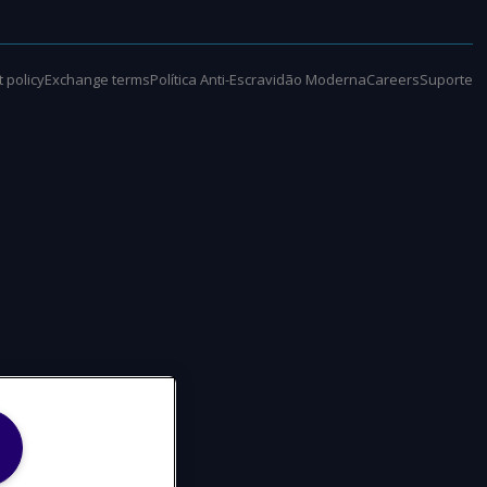
 policy
Exchange terms
Política Anti-Escravidão Moderna
Careers
Suporte