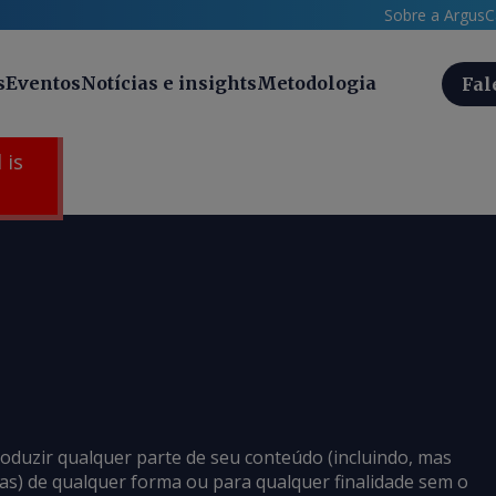
Sobre a Argus
C
s
Eventos
Notícias e insights
Metodologia
Fal
 is
roduzir qualquer parte de seu conteúdo (incluindo, mas
cias) de qualquer forma ou para qualquer finalidade sem o