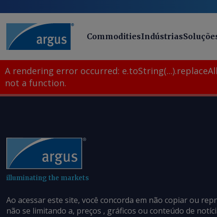
Commodities
Indústrias
Soluçõe
A rendering error occurred:
e.toString(...).replaceAll
not a function
.
illuminating the markets
Ao acessar este site, você concorda em não copiar ou rep
não se limitando a, preços , gráficos ou conteúdo de notí