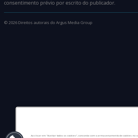
consentimento prévio por escrito do publicador.
©
2026
Direitos autorais do Argus Media Group
Ao clicar em "Aceitar todos os cookies", concorda com o armazenamento de cookies no s