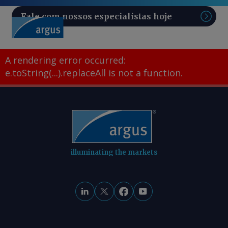
Fale com nossos especialistas hoje
Pesq
A rendering error occurred:
e.toString(...).replaceAll is not a function
.
illuminating the markets