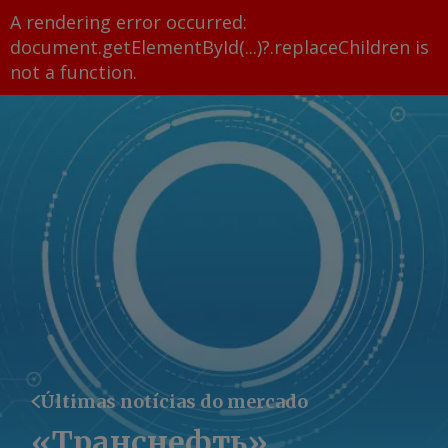
A rendering error occurred:
document.getElementById(...)?.replaceChildren is
not a function
.
Últimas notícias do mercado
«Транснефть»