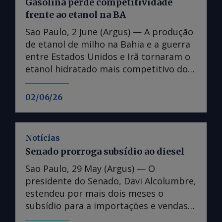
Gasolina perde competitividade
frente ao etanol na BA
Sao Paulo, 2 June (Argus) — A produção
de etanol de milho na Bahia e a guerra
entre Estados Unidos e Irã tornaram o
etanol hidratado mais competitivo do
que a gasolina no estado, fazendo
distribuidoras reavaliarem operações. A
02/06/26
paridade de preços no varejo entre o
etanol hidratado e a gasolina na Bahia
caiu abaixo dos 70pc na segunda
Notícias
semana de maio, atingindo mínimas
Senado prorroga subsídio ao diesel
desde novembro de 2024, de acordo
com dados da Agência Nacional do
Sao Paulo, 29 May (Argus) — O
Petróleo, Gás Natural e
presidente do Senado, Davi Alcolumbre,
Biocombustíveis (ANP). O percentual
estendeu por mais dois meses o
alcançou 68pc na semana passada,
subsídio para a importações e vendas
dado mais recente do órgão regulador.
de diesel no país, em meio aos