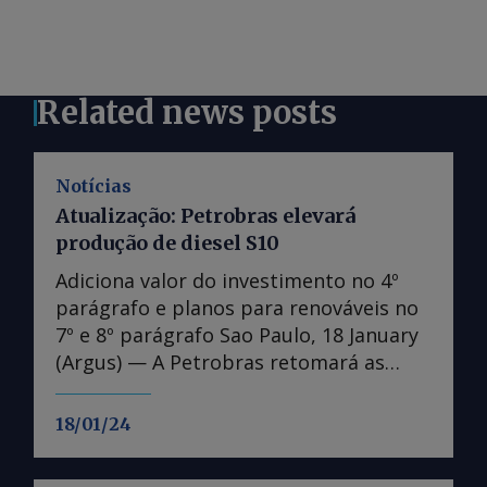
Related news posts
Notícias
Atualização: Petrobras elevará
produção de diesel S10
Adiciona valor do investimento no 4º
parágrafo e planos para renováveis no
7º e 8º parágrafo Sao Paulo, 18 January
(Argus) — A Petrobras retomará as
obras de expansão da Refinaria Abreu e
Lima (Rnest), aumentando a produção
18/01/24
de diesel S10 em 13.000 m³/d até 2028.
Na segunda metade de 2024, a estatal