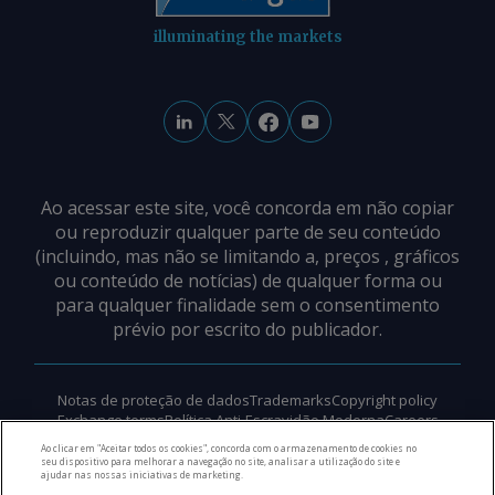
illuminating the markets
Ao acessar este site, você concorda em não copiar
ou reproduzir qualquer parte de seu conteúdo
(incluindo, mas não se limitando a, preços , gráficos
ou conteúdo de notícias) de qualquer forma ou
para qualquer finalidade sem o consentimento
prévio por escrito do publicador.
Notas de proteção de dados
Trademarks
Copyright policy
Exchange terms
Política Anti-Escravidão Moderna
Careers
Suporte
Ao clicar em "Aceitar todos os cookies", concorda com o armazenamento de cookies no
seu dispositivo para melhorar a navegação no site, analisar a utilização do site e
ajudar nas nossas iniciativas de marketing.
©
2026
Direitos autorais do Argus Media Group