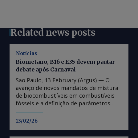
Related news posts
Notícias
Biometano, B16 e E35 devem pautar
debate após Carnaval
Sao Paulo, 13 February (Argus) — O
avanço de novos mandatos de mistura
de biocombustíveis em combustíveis
fósseis e a definição de parâmetros
fundamentais para o funcionamento do
mercado de biometano devem ser
13/02/26
pautas candentes no debate da
transição energética no Brasil, na volta