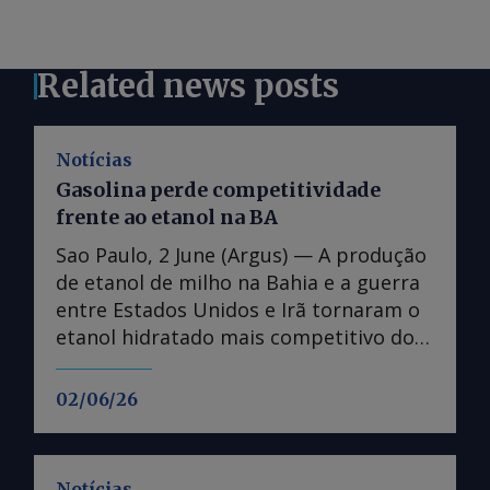
Related news posts
Notícias
Gasolina perde competitividade
frente ao etanol na BA
Sao Paulo, 2 June (Argus) — A produção
de etanol de milho na Bahia e a guerra
entre Estados Unidos e Irã tornaram o
etanol hidratado mais competitivo do
que a gasolina no estado, fazendo
distribuidoras reavaliarem operações. A
02/06/26
paridade de preços no varejo entre o
etanol hidratado e a gasolina na Bahia
caiu abaixo dos 70pc na segunda
Notícias