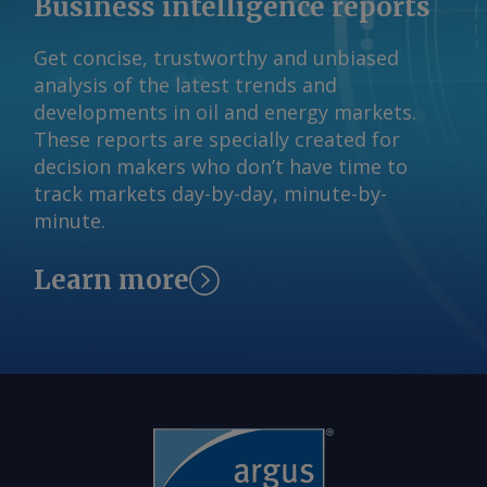
Business intelligence reports
à alta concorrência pelo transporte nos
corredores de exportação e à
Get concise, trustworthy and unbiased
disponibilidade de veículos, resultando
analysis of the latest trends and
em um gargalo logístico, já que a
developments in oil and energy markets.
colheita dessas áreas também precisa
These reports are specially created for
ocorrer simultaneamente. As questões
decision makers who don’t have time to
climáticas continuam sendo uma
track markets day-by-day, minute-by-
preocupação. O acúmulo de chuvas em
minute.
Mato Grosso durante novembro
reduziu o estresse hídrico e favoreceu o
Learn more
desenvolvimento das lavouras. No
entanto, as chuvas permaneceram
irregulares em outras regiões, situação
que pode prejudicar a produtividade no
estado. Isso também pode afetar o
período de plantio do milho e sua
colheita no segundo semestre de 2026.
Embora o Brasil espere uma produção