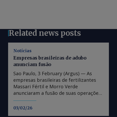
Related news posts
Notícias
Empresas brasileiras de adubo
anunciam fusão
Sao Paulo, 3 February (Argus) — As
empresas brasileiras de fertilizantes
Massari Fértil e Morro Verde
anunciaram a fusão de suas operações
em 30 de janeiro. A fusão ocorrerá por
meio de uma troca de ações entre as
03/02/26
empresas, sem qualquer investimento