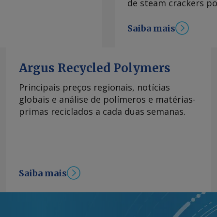
de steam crackers po
l entre janeiro-
do Desenvolvimento,
Saiba mais
e mais de 10pc frente
 atrás. Praticamente
ago (28pc), Argentina
 e Rússia (5pc).
Argus Recycled Polymers
r nos portos
Principais preços regionais, notícias
rma de rastreamento
globais e análise de polímeros e matérias-
esentará queda de
primas reciclados a cada duas semanas.
o de metanol pela
aneiro-fevereiro, na
.000t, segundo dados
e Biocombustíveis
oníveis. Neste
Saiba mais
u cerca de 200.000t
nte representa cerca
 de reposição de
no. Menor