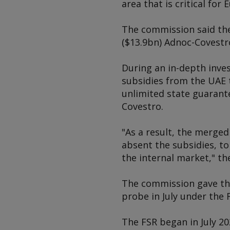
area that is critical fo
The commission said the
($13.9bn) Adnoc-Covestr
During an in-depth inve
subsidies from the UAE t
unlimited state guarant
Covestro.
"As a result, the merge
absent the subsidies, t
the internal market," th
The commission gave the 
probe in July under the 
The FSR began in July 2