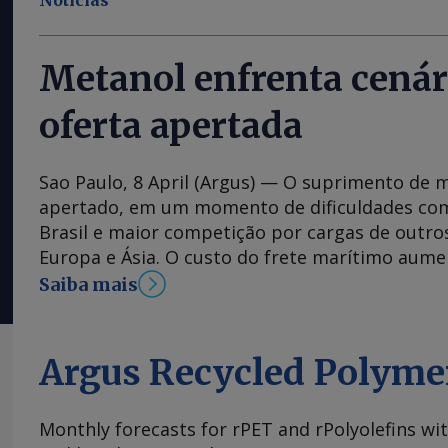
Notícias
Metanol enfrenta cenár
oferta apertada
Sao Paulo, 8 April (Argus) — O suprimento de m
apertado, em um momento de dificuldades com
Brasil e maior competição por cargas de outro
Europa e Ásia. O custo do frete marítimo aume
da guerra entre Estados Unidos-Israel contra o
Saiba mais
navios disponíveis para o transporte. Distribu
reportam que alguns fornecedores estão limit
disponíveis no mercado à vista, enquanto man
Argus Recycled Polyme
previstas em contratos. As usinas de biodiese
estratégia de aquisição de produto, que norma
Monthly forecasts for rPET and rPolyolefins wi
entre contratos e compras bimestrais para pro