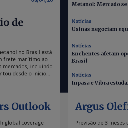
08/04/26
Metanol: Mercado se 
io de
Notícias
Usinas negociam equi
Notícias
etanol no Brasil está
Enchentes afetam ope
 frete marítimo ao
Brasil
s mercados, incluindo
ntou desde o início
Notícias
 Irã, com escassez de
Inpasa e Vibra estud
idores de metanol
ando os volumes
têm as quantidades
rs Outlook
Argus Ole
l estão mantendo a
lmente inclui um mix
th global coverage
Previsão de 3 meses 
nta-entrega. O Brasil