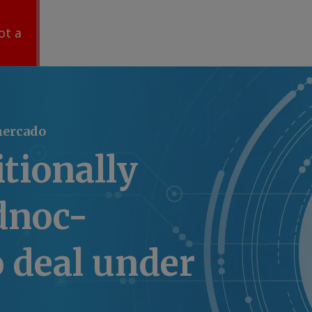
ot a
mercado
tionally
dnoc-
 deal under