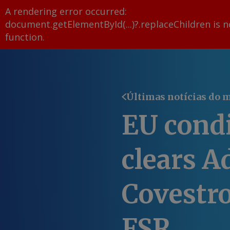
A rendering error occurred:
document.getElementById(...)?.replaceChildren is n
function
.
Últimas notícias do 
EU condi
clears A
Covestro
FSR