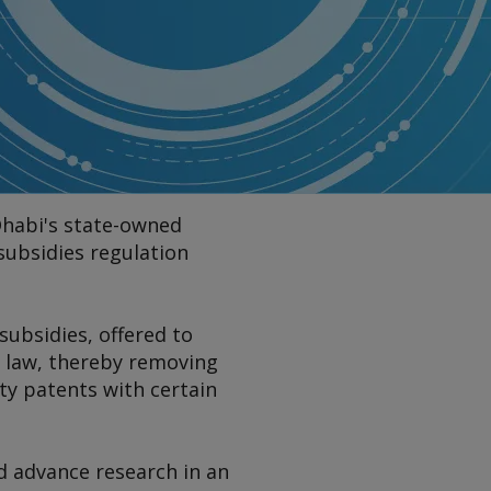
Dhabi's state-owned
subsidies regulation
subsidies, offered to
y law, thereby removing
ity patents with certain
nd advance research in an