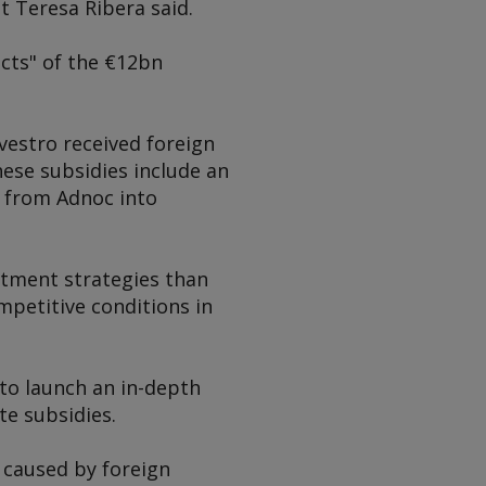
nt Teresa Ribera said.
cts" of the €12bn
vestro received foreign
hese subsidies include an
e from Adnoc into
stment strategies than
mpetitive conditions in
 to launch an in-depth
te subsidies.
 caused by foreign