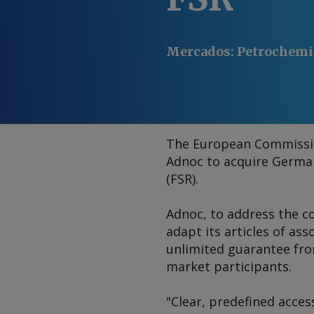
Mercados
:
Petrochemi
The European Commission
Adnoc to acquire German
(FSR).
Adnoc, to address the co
adapt its articles of as
unlimited guarantee from
market participants.
"Clear, predefined acces