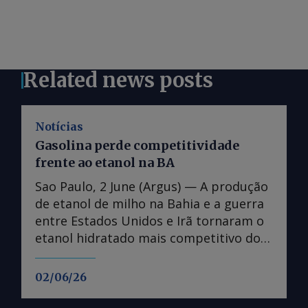
Related news posts
Notícias
Gasolina perde competitividade
frente ao etanol na BA
Sao Paulo, 2 June (Argus) — A produção
de etanol de milho na Bahia e a guerra
entre Estados Unidos e Irã tornaram o
etanol hidratado mais competitivo do
que a gasolina no estado, fazendo
distribuidoras reavaliarem operações. A
02/06/26
paridade de preços no varejo entre o
etanol hidratado e a gasolina na Bahia