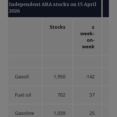
Independent ARA stocks on 15 April
2026
Stocks
±
week-
we
on-
week
w
Gasoil
1,950
-142
Fuel oil
702
37
Gasoline
1,039
25