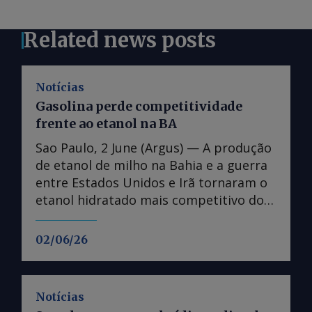
Related news posts
Notícias
Gasolina perde competitividade
frente ao etanol na BA
Sao Paulo, 2 June (Argus) — A produção
de etanol de milho na Bahia e a guerra
entre Estados Unidos e Irã tornaram o
etanol hidratado mais competitivo do
que a gasolina no estado, fazendo
distribuidoras reavaliarem operações. A
02/06/26
paridade de preços no varejo entre o
etanol hidratado e a gasolina na Bahia
caiu abaixo dos 70pc na segunda
Notícias
semana de maio, atingindo mínimas