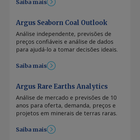
veículos anualmente até o final deste
Saiba mais
ano, fazendo do país seu centro de
exportação de EV na América do Sul . As
Argus Seaborn Coal Outlook
projeções da associação siderúrgica de
aumento das importações em
Análise independente, previsões de
detrimento da produção doméstica
preços confiáveis e análise de dados
reforçam comentários recentes de
para ajudá-lo a tomar decisões ideais.
produtores e analistas de aço. As
exportações totais de aço da China em
Saiba mais
2023 aumentaram 36pc, para 90,3
milhões de t. Participantes de mercado
Argus Rare Earths Analytics
esperam que as exportações de aço se
mantenham num nível relativamente
Análise de mercado e previsões de 10
elevado em 2024, uma vez que a
anos para oferta, demanda, preços e
procura local da China permanecerá
projetos em minerais de terras raras.
fraca, pressionada por uma lenta
recuperação na sua indústria
Saiba mais
imobiliária — o maior setor