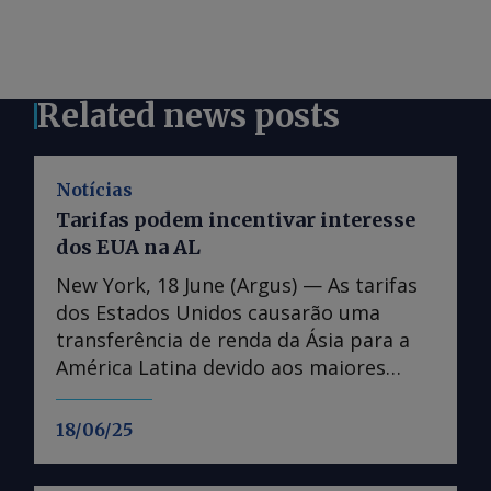
Related news posts
Notícias
Tarifas podem incentivar interesse
dos EUA na AL
New York, 18 June (Argus) — As tarifas
dos Estados Unidos causarão uma
transferência de renda da Ásia para a
América Latina devido aos maiores
níveis de tarifas impostas aos países
asiáticos, de acordo com o ex-
18/06/25
secretário de comércio dos EUA, Wilbur
Ross. A administração do presidente