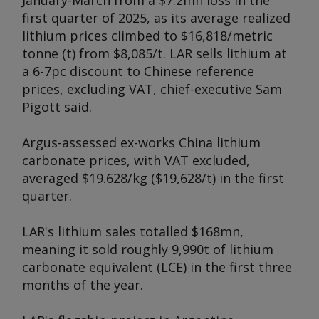
January-March from a $7.2mn loss in the
first quarter of 2025, as its average realized
lithium prices climbed to $16,818/metric
tonne (t) from $8,085/t. LAR sells lithium at
a 6-7pc discount to Chinese reference
prices, excluding VAT, chief-executive Sam
Pigott said.
Argus
-assessed ex-works China lithium
carbonate prices, with VAT excluded,
averaged $19.628/kg ($19,628/t) in the first
quarter.
LAR's lithium sales totalled $168mn,
meaning it sold roughly 9,990t of lithium
carbonate equivalent (LCE) in the first three
months of the year.