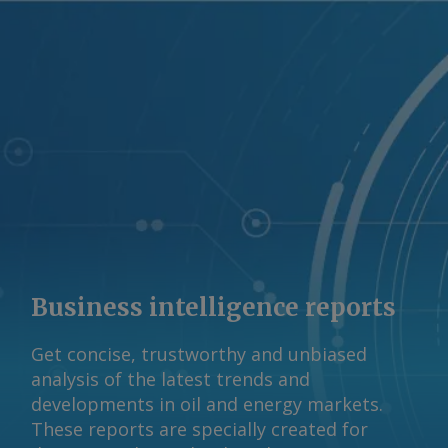
consumidor de aço do país. O Brasil
importou 2,9 milhões de t de aço da
China em 2023, um aumento de 62pc
em comparação com 2022, segundo a
Aço Brasil. "[A China] não é considerada
uma economia de mercado", a
associação siderúrgica latino-americana
Alacero disse à Argus . "Isso lhes
permite inundar o mundo com
produtos siderúrgicos e derivados a
preços muito baixos". As montadoras
não responderam aos pedidos de
Business intelligence reports
comentários sobre se preferem aço
importado ou nacional para produção,
Get concise, trustworthy and unbiased
mas a associação brasileira de veículos
analysis of the latest trends and
Anfavea disse à Argus que o preço do
developments in oil and energy markets.
aço tem impacto direto no custo de
These reports are specially created for
fabricação de veículos e de máquinas