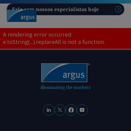
Fale com nossos especialistas hoje
Pesq
A rendering error occurred:
e.toString(...).replaceAll is not a function
.
illuminating the markets