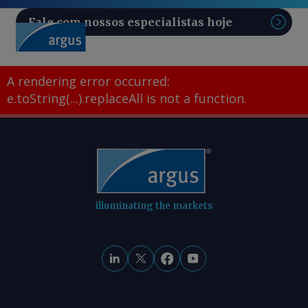
Fale com nossos especialistas hoje
Pesq
A rendering error occurred:
e.toString(...).replaceAll is not a function
.
illuminating the markets