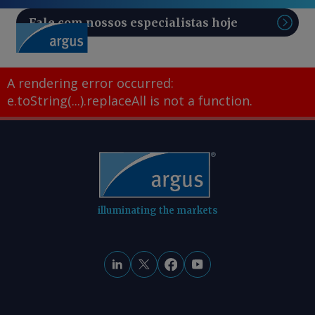
Fale com nossos especialistas hoje
Pesq
A rendering error occurred:
e.toString(...).replaceAll is not a function
.
illuminating the markets