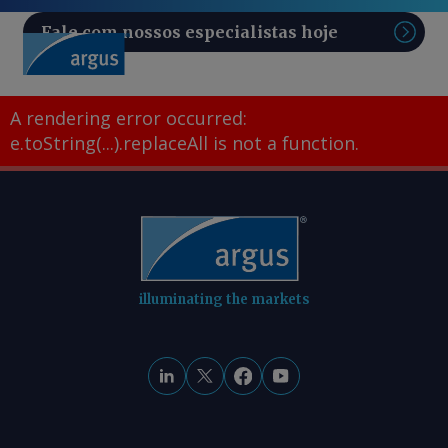
Fale com nossos especialistas hoje
Pesq
A rendering error occurred:
e.toString(...).replaceAll is not a function
.
illuminating the markets