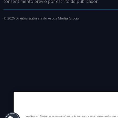
consentimento prévio por escrito do publicador.
©
2026
Direitos autorais do Argus Media Group
Ao clicar em "Aceitar todos os cookies", concorda com o armazenamento de cookies no s