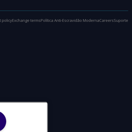
 policy
Exchange terms
Política Anti-Escravidão Moderna
Careers
Suporte