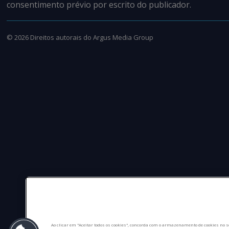
consentimento prévio por escrito do publicador.
©
2026
Direitos autorais do Argus Media Group
Ao clicar em "Aceitar todos os cookies", concorda com o armazenamento de cookies no s