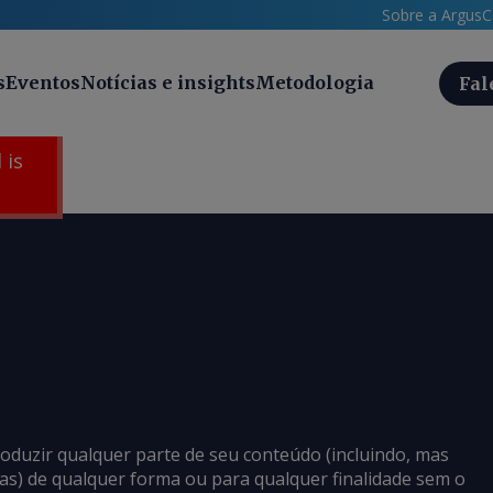
Sobre a Argus
C
s
Eventos
Notícias e insights
Metodologia
Fal
 is
roduzir qualquer parte de seu conteúdo (incluindo, mas
cias) de qualquer forma ou para qualquer finalidade sem o