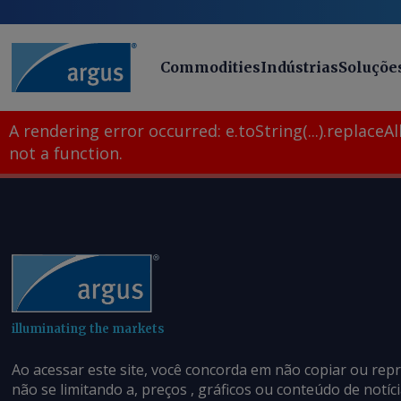
Commodities
Indústrias
Soluçõe
A rendering error occurred:
e.toString(...).replaceAll
not a function
.
illuminating the markets
Ao acessar este site, você concorda em não copiar ou rep
não se limitando a, preços , gráficos ou conteúdo de notí