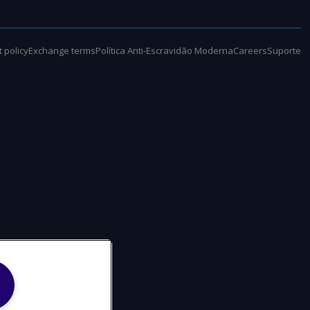
 policy
Exchange terms
Política Anti-Escravidão Moderna
Careers
Suporte