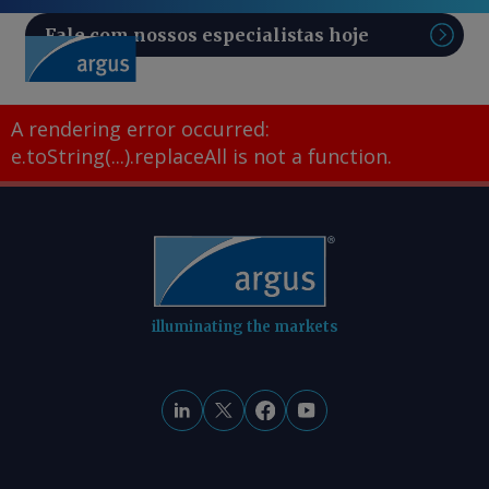
Fale com nossos especialistas hoje
Pesq
A rendering error occurred:
e.toString(...).replaceAll is not a function
.
illuminating the markets