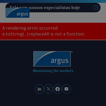
Fale com nossos especialistas hoje
Pesq
A rendering error occurred:
e.toString(...).replaceAll is not a function
.
illuminating the markets