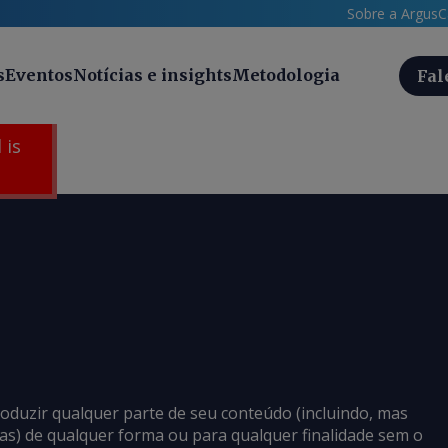
Sobre a Argus
C
s
Eventos
Notícias e insights
Metodologia
Fal
 is
roduzir qualquer parte de seu conteúdo (incluindo, mas
cias) de qualquer forma ou para qualquer finalidade sem o