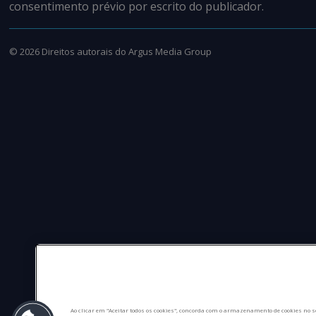
consentimento prévio por escrito do publicador.
©
2026
Direitos autorais do Argus Media Group
Ao clicar em "Aceitar todos os cookies", concorda com o armazenamento de cookies no s