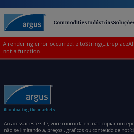
Commodities
Indústrias
Soluçõe
A rendering error occurred:
e.toString(...).replaceAll
not a function
.
illuminating the markets
Ao acessar este site, você concorda em não copiar ou rep
não se limitando a, preços , gráficos ou conteúdo de notí