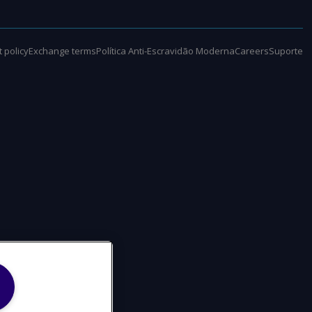
 policy
Exchange terms
Política Anti-Escravidão Moderna
Careers
Suporte