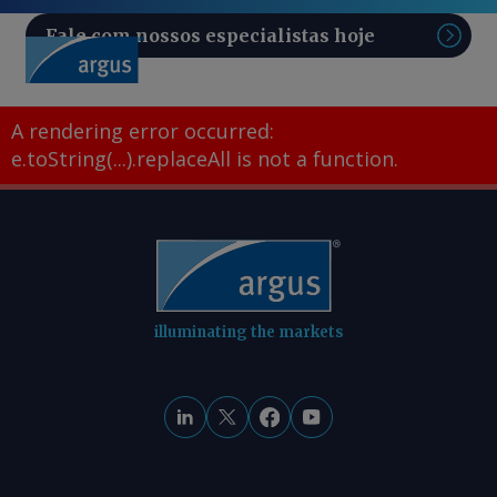
Fale com nossos especialistas hoje
Pesq
A rendering error occurred:
e.toString(...).replaceAll is not a function
.
illuminating the markets