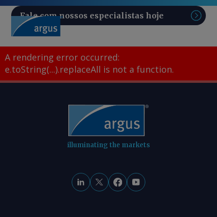
Fale com nossos especialistas hoje
Pesq
A rendering error occurred:
e.toString(...).replaceAll is not a function
.
illuminating the markets