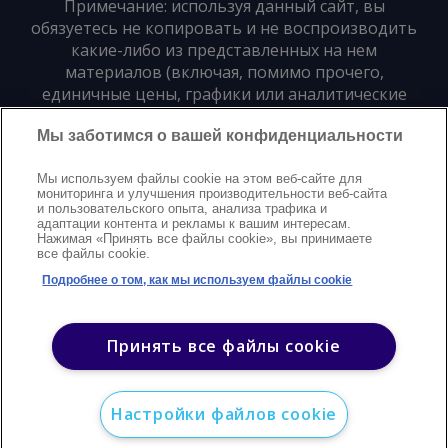
Примечание: используя данный сайт, вы
обязуетесь не копировать и не воспроизводить
какие-либо из представленных на нем
материалов (включая, помимо прочего,
единичные цены, графики или аналитические
материалы) в любой форме и для любых целей
Мы заботимся о вашей конфиденциальности
без предварительного письменного согласия
издателя
Мы используем файлы cookie на этом веб-сайте для
мониторинга и улучшения производительности веб-сайта
и пользовательского опыта, анализа трафика и
Политика конфиденциальности
Trademarks
адаптации контента и рекламы к вашим интересам.
Нажимая «Принять все файлы cookie», вы принимаете
Защита авторских прав
Условия
Modern Slavery Statement
все файлы cookie.
Поддержка
Контакты
Подробнее о том, как мы используем файлы cookie
©
2026
Argus. Все права защищены
Принять все файлы cookie
Настройки файлов cookie