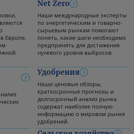
Net Zero
ровки,
Наши международные эксперты
являются
по энергетическим и товарно-
о
сырьевым рынкам помогают
в Европе,
понять, какие шаги необходимо
ом
предпринять для достижения
Южной
нулевого уровня выбросов.
Удобрения
Наши ценовые обзоры,
краткосрочные прогнозы и
анализ
долгосрочный анализ рынка
ческих
содержат наиболее полную
информацию о мировом рынке
удобрений.
Сельское хозяйство