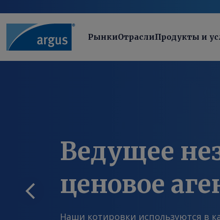
Рынки
Отрасли
Продукты и ус
Ведущее не
ценовое аге
Ведущее независимое ценовое агентств
Наши котировки используются в к