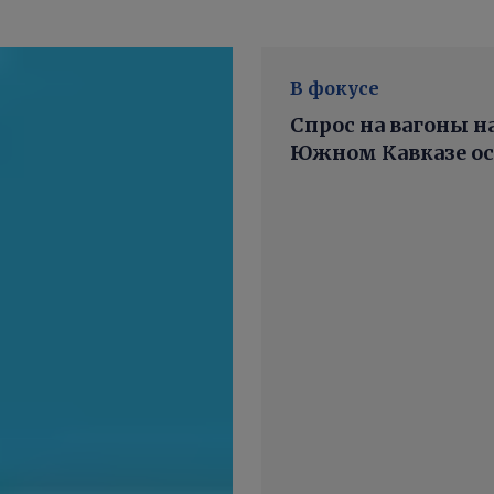
В фокусе
Спрос на вагоны н
Южном Кавказе ос