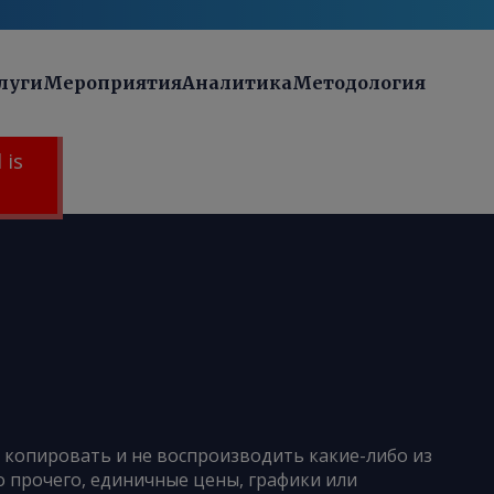
луги
Мероприятия
Аналитика
Методология
 is
е копировать и не воспроизводить какие-либо из
 прочего, единичные цены, графики или