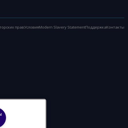
торских прав
Условия
Modern Slavery Statement
Поддержка
Контакты
ы