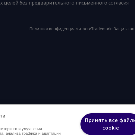
х целей без предварительного письменного согласия
Политика конфиденциальности
Trademarks
Защита ав
ти
Принять все файл
cookie
ниторинга и улучшения
та, анализа трафика и адаптации