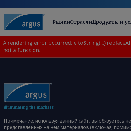
Рынки
Отрасли
Продукты и ус
A rendering error occurred:
e.toString(...).replaceAll
not a function
.
illuminating the markets
Примечание: используя данный сайт, вы обязуетесь н
представленных на нем материалов (включая, помимо