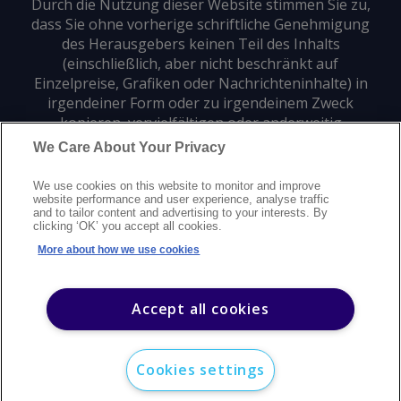
Durch die Nutzung dieser Website stimmen Sie zu,
dass Sie ohne vorherige schriftliche Genehmigung
des Herausgebers keinen Teil des Inhalts
(einschließlich, aber nicht beschränkt auf
Einzelpreise, Grafiken oder Nachrichteninhalte) in
irgendeiner Form oder zu irgendeinem Zweck
kopieren, vervielfältigen oder anderweitig
verwenden dürfen.
We Care About Your Privacy
We use cookies on this website to monitor and improve
Datenschutz
Markenzeichen
Urheberrecht
website performance and user experience, analyse traffic
and to tailor content and advertising to your interests. By
Nutzungsbedingungen
Erklärung zur modernen Sklaverei
clicking ‘OK’ you accept all cookies.
Careers
Kundensupport
Kontakt
Sitemap
More about how we use cookies
©
2026
Argus Media Group Copyright
Accept all cookies
Cookies settings