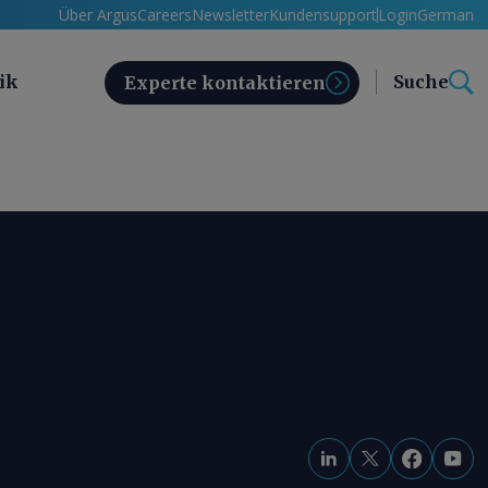
Über Argus
Careers
Newsletter
Kundensupport
Login
German
ik
Suche
Experte kontaktieren