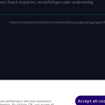
nem Zweck kopieren, vervielfältigen oder anderweitig
Datenschutz
Markenzeichen
Urheberrecht
Nutzungsbedingungen
Er
Accept all co
site performance and user experience,
interests. By clicking ‘OK’ you accept all