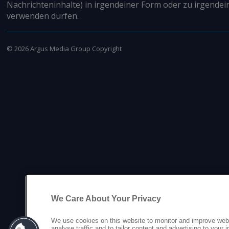
Nachrichteninhalte) in irgendeiner Form oder zu irgendei
verwenden dürfen.
©
2026
Argus Media Group Copyright
We Care About Your Privacy
We use cookies on this website to monitor and improve web
analyse traffic and to tailor content and advertising to your 