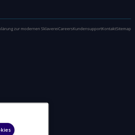
klärung zur modernen Sklaverei
Careers
Kundensupport
Kontakt
Sitemap
okies