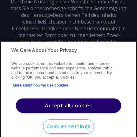
Durch die Nutzung dieser Website stimmen Sie zu,
dass Sie ohne vorherige schriftliche Genehmigung
des Herausgebers keinen Teil des Inhalts
(einschließlich, aber nicht beschränkt auf
Einzelpreise, Grafiken oder Nachrichteninhalte) in
irgendeiner Form oder zu irgendeinem Zweck
kopieren, vervielfältigen oder anderweitig
verwenden dürfen.
We Care About Your Privacy
We use cookies on this website to monitor and improve
Datenschutz
Markenzeichen
Urheberrecht
website performance and user experience, analyse traffic
and to tailor content and advertising to your interests. By
Nutzungsbedingungen
Erklärung zur modernen Sklaverei
clicking ‘OK’ you accept all cookies.
Careers
Kundensupport
Kontakt
Sitemap
More about how we use cookies
©
2026
Argus Media Group Copyright
Accept all cookies
Cookies settings