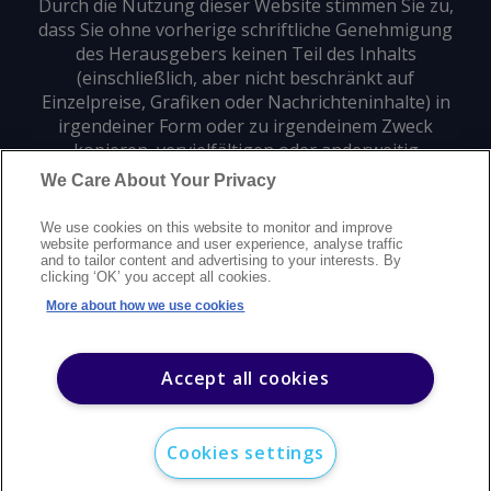
Durch die Nutzung dieser Website stimmen Sie zu,
dass Sie ohne vorherige schriftliche Genehmigung
des Herausgebers keinen Teil des Inhalts
(einschließlich, aber nicht beschränkt auf
Einzelpreise, Grafiken oder Nachrichteninhalte) in
irgendeiner Form oder zu irgendeinem Zweck
kopieren, vervielfältigen oder anderweitig
verwenden dürfen.
We Care About Your Privacy
We use cookies on this website to monitor and improve
Datenschutz
Markenzeichen
Urheberrecht
website performance and user experience, analyse traffic
and to tailor content and advertising to your interests. By
Nutzungsbedingungen
Erklärung zur modernen Sklaverei
clicking ‘OK’ you accept all cookies.
Careers
Kundensupport
Kontakt
Sitemap
More about how we use cookies
©
2026
Argus Media Group Copyright
Accept all cookies
Cookies settings