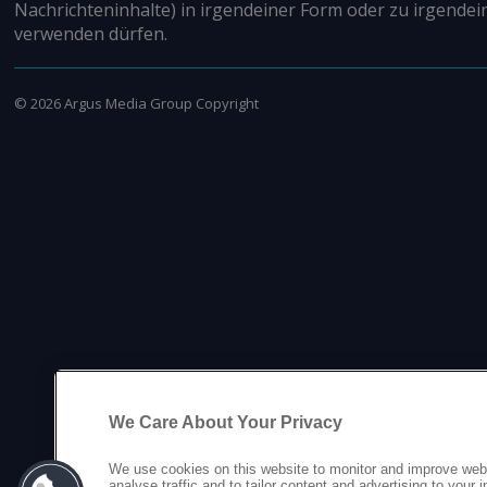
Nachrichteninhalte) in irgendeiner Form oder zu irgendei
verwenden dürfen.
©
2026
Argus Media Group Copyright
We Care About Your Privacy
We use cookies on this website to monitor and improve web
analyse traffic and to tailor content and advertising to your 