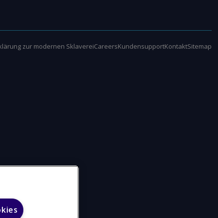
klärung zur modernen Sklaverei
Careers
Kundensupport
Kontakt
Sitemap
okies