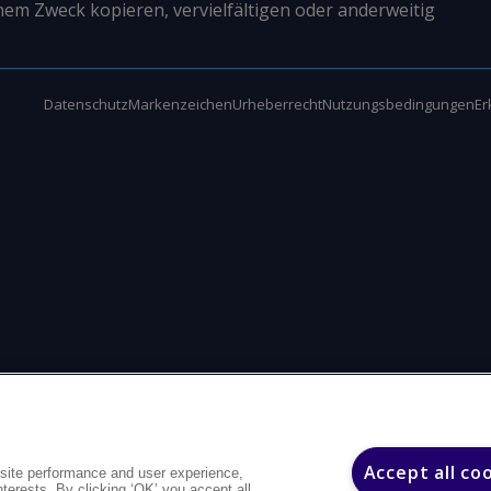
nem Zweck kopieren, vervielfältigen oder anderweitig
Datenschutz
Markenzeichen
Urheberrecht
Nutzungsbedingungen
Er
Accept all co
site performance and user experience,
interests. By clicking ‘OK’ you accept all