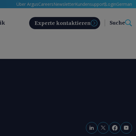
Über Argus
Careers
Newsletter
Kundensupport
Login
German
ik
Suche
Experte kontaktieren