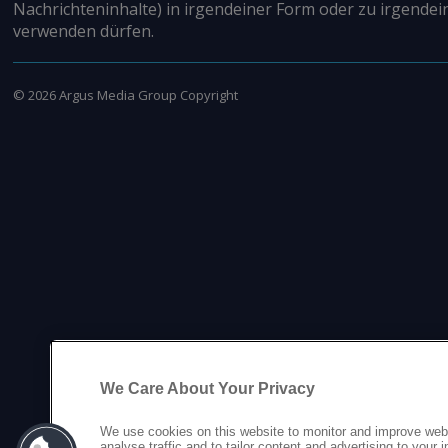
Nachrichteninhalte) in irgendeiner Form oder zu irgendei
verwenden dürfen.
©
2026
Argus Media Group Copyright
We Care About Your Privacy
We use cookies on this website to monitor and improve web
analyse traffic and to tailor content and advertising to your 