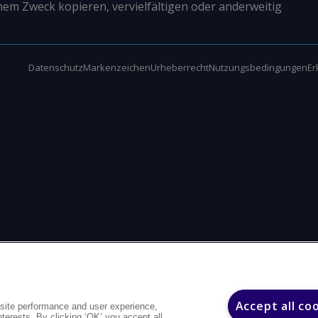
nem Zweck kopieren, vervielfältigen oder anderweitig
Datenschutz
Markenzeichen
Urheberrecht
Nutzungsbedingungen
Er
Accept all co
site performance and user experience,
interests. By clicking ‘OK’ you accept all