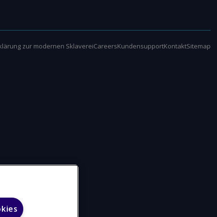
klärung zur modernen Sklaverei
Careers
Kundensupport
Kontakt
Sitemap
okies