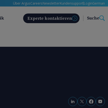
Über Argus
Careers
Newsletter
Kundensupport
Login
German
ik
Suche
Experte kontaktieren