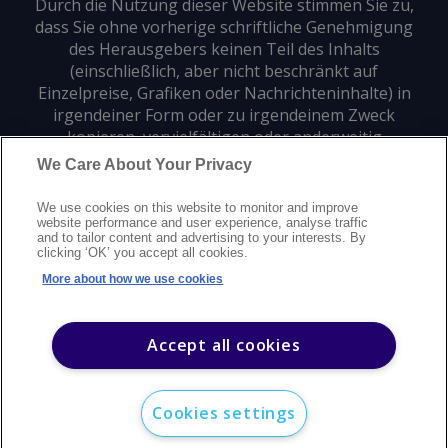
Durch die Nutzung dieser Website stimmen Sie zu,
dass Sie ohne vorherige schriftliche Genehmigung
des Herausgebers keinen Teil des Inhalts
(einschließlich, aber nicht beschränkt auf
Einzelpreise, Grafiken oder Nachrichteninhalte) in
irgendeiner Form oder zu irgendeinem Zweck
kopieren, vervielfältigen oder anderweitig
verwenden dürfen.
We Care About Your Privacy
We use cookies on this website to monitor and improve
Datenschutz
Markenzeichen
Urheberrecht
website performance and user experience, analyse traffic
and to tailor content and advertising to your interests. By
Nutzungsbedingungen
Erklärung zur modernen Sklaverei
clicking ‘OK’ you accept all cookies.
Careers
Kundensupport
Kontakt
Sitemap
More about how we use cookies
©
2026
Argus Media Group Copyright
Accept all cookies
Cookies settings