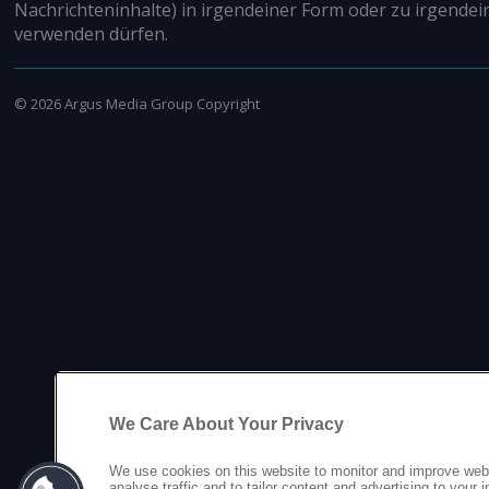
Nachrichteninhalte) in irgendeiner Form oder zu irgendei
verwenden dürfen.
©
2026
Argus Media Group Copyright
We Care About Your Privacy
We use cookies on this website to monitor and improve web
analyse traffic and to tailor content and advertising to your 