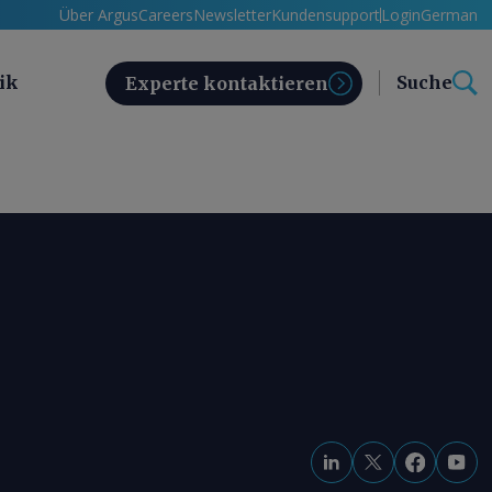
Über Argus
Careers
Newsletter
Kundensupport
Login
German
ik
Suche
Experte kontaktieren