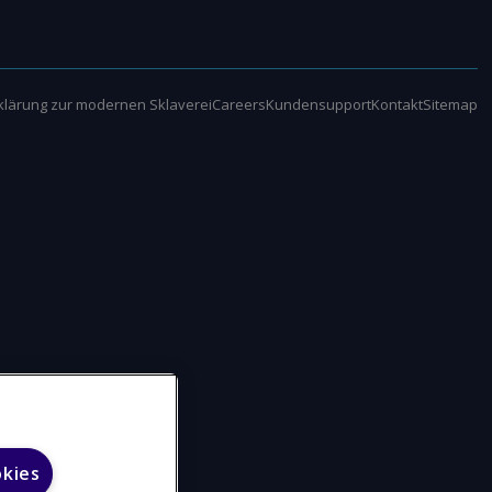
klärung zur modernen Sklaverei
Careers
Kundensupport
Kontakt
Sitemap
okies