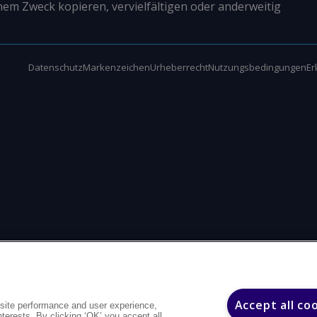
nem Zweck kopieren, vervielfältigen oder anderweitig
Datenschutz
Markenzeichen
Urheberrecht
Nutzungsbedingungen
Er
Accept all co
site performance and user experience,
interests. By clicking ‘OK’ you accept all