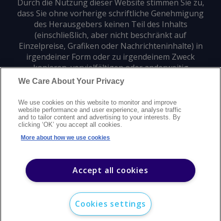
Durch die Nutzung dieser Website stimmen Sie zu,
dass Sie ohne vorherige schriftliche Genehmigung
des Herausgebers keinen Teil des Inhalts
(einschließlich, aber nicht beschränkt auf
Einzelpreise, Grafiken oder Nachrichteninhalte) in
irgendeiner Form oder zu irgendeinem Zweck
kopieren, vervielfältigen oder anderweitig
verwenden dürfen.
We Care About Your Privacy
We use cookies on this website to monitor and improve
Datenschutz
Markenzeichen
Urheberrecht
website performance and user experience, analyse traffic
and to tailor content and advertising to your interests. By
Nutzungsbedingungen
Erklärung zur modernen Sklaverei
clicking ‘OK’ you accept all cookies.
Careers
Kundensupport
Kontakt
Sitemap
More about how we use cookies
©
2026
Argus Media Group Copyright
Accept all cookies
Cookies settings