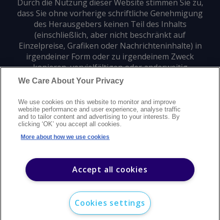
Durch die Nutzung dieser Website stimmen Sie zu,
dass Sie ohne vorherige schriftliche Genehmigung
des Herausgebers keinen Teil des Inhalts
(einschließlich, aber nicht beschränkt auf
Einzelpreise, Grafiken oder Nachrichteninhalte) in
irgendeiner Form oder zu irgendeinem Zweck
kopieren, vervielfältigen oder anderweitig
verwenden dürfen.
We Care About Your Privacy
We use cookies on this website to monitor and improve
Datenschutz
Markenzeichen
Urheberrecht
website performance and user experience, analyse traffic
and to tailor content and advertising to your interests. By
Nutzungsbedingungen
Erklärung zur modernen Sklaverei
clicking ‘OK’ you accept all cookies.
Careers
Kundensupport
Kontakt
Sitemap
More about how we use cookies
©
2026
Argus Media Group Copyright
Accept all cookies
Cookies settings