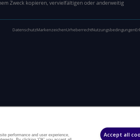
nem Zweck kopieren, vervielfältigen oder anderweitig
Datenschutz
Markenzeichen
Urheberrecht
Nutzungsbedingungen
Er
Accept all co
site performance and user experience,
interests. By clicking ‘OK’ you accept all