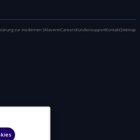
klärung zur modernen Sklaverei
Careers
Kundensupport
Kontakt
Sitemap
okies