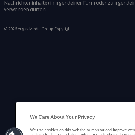
Nachrichteninhalte) in irgendeiner Form oder zu irgendei
verwenden dürfen.
©
2026
Argus Media Group Copyright
We Care About Your Privacy
We use cookies on this website to monitor and improve web
analyse traffic and to tailor content and advertising to your 