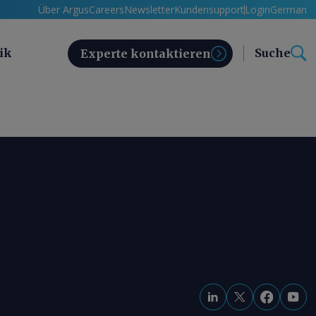
Über Argus
Careers
Newsletter
Kundensupport
Login
German
ik
Suche
Experte kontaktieren